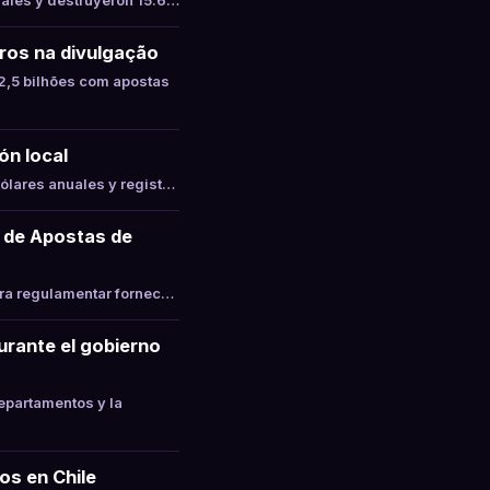
gales y destruyeron 15.6…
ros na divulgação
,5 bilhões com apostas
ón local
ólares anuales y regist…
 de Apostas de
ara regulamentar fornec…
durante el gobierno
epartamentos y la
os en Chile