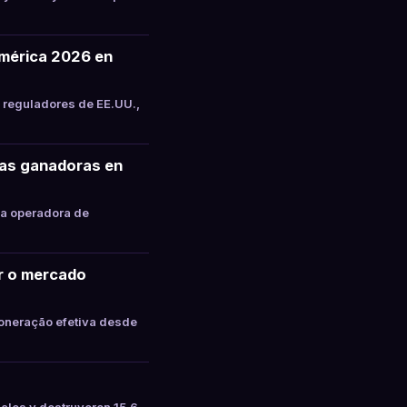
mérica 2026 en
 reguladores de EE.UU.,
tas ganadoras en
la operadora de
ar o mercado
oneração efetiva desde