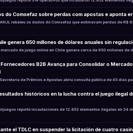
juegos reportó 514 operativos que incautaron 12.852 elementos ile
s do Comsefaz sobre perdas com apostas e aponta er
ANJL rebateu os dados do Comsefaz que estimavam perdas de R$ 62
hile genera 650 millones de dólares anuales sin regulaci
mercado de juego online en Chile genera cerca de 650 millones de d
Fornecedores B2B Avança para Consolidar o Mercado
l
ecretaria de Prêmios e Apostas abriu consulta pública de 45 dias p
sultados históricos en la lucha contra el juego ilegal 
juegos reportó incautaciones de 12.852 elementos ilegales en 24 d
ante el TDLC en suspender la licitación de cuatro casin