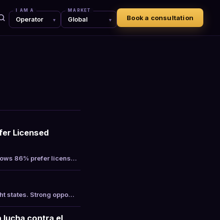
I AM A
MARKET
Book a consultation
fer Licensed
shows 86% prefer licens…
ht states. Strong oppo…
 lucha contra el