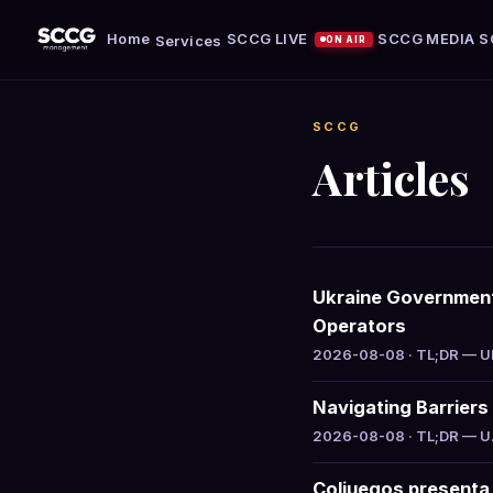
Home
SCCG LIVE
SCCG MEDIA
S
Services
ON AIR
SCCG
Articles
Ukraine Government 
Operators
2026-08-08 · TL;DR — Ukr
Navigating Barriers 
2026-08-08 · TL;DR — U.S
Coljuegos presenta 