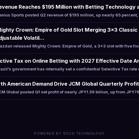
evenue Reaches $195 Million with Betting Technology 
ius Sports posted Q2 revenue of $195 million, up nearly 65 percent, 
ghty Crown: Empire of Gold Slot Merging 3×3 Classic 
justable Volatil…
dan released Mighty Crown: Empire of Gold, a 3×3 slot with five fi
ective Tax on Online Betting with 2027 Effective Date A
il’s government has internally set a confidential Selective Tax rate 
th American Demand Drive JCM Global Quarterly Profi
Global posted Q1 net profit of nearly JPY1.59 billion, up from JPY76
POWERED BY SCCG TECHNOLOGY