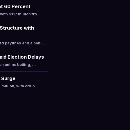
at 60 Percent
with $117 million fro…
Structure with
xed paylines and a bonu…
mid Election Delays
on online betting, …
t Surge
 million, with ordin…