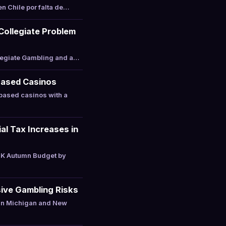
n Chile por falta de…
 Collegiate Problem
llegiate Gambling and a…
Based Casinos
based casinos with a
l Tax Increases in
UK Autumn Budget by
ive Gambling Risks
 in Michigan and New