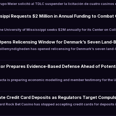
po Meier solicitó al TDLC suspender la licitación de cuatro casinos e
ssippi Requests $2 Million in Annual Funding to Combat
 University of Mississippi seeks $2M annually for its Center on Co
Opens Relicensing Window for Denmark’s Seven Land-
illemyndigheden has opened relicensing for Denmark’s seven land-
or Prepares Evidence-Based Defense Ahead of Potentia
cta is preparing economic modelling and member testimony for the 
te Credit Card Deposits as Regulators Target Compuls
rd Rock Bet Casino has stopped accepting credit cards for deposits