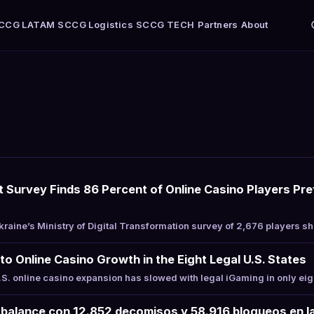
CCG LATAM
SCCG Logistics
SCCG TECH
Partners
About
Survey Finds 86 Percent of Online Casino Players Pre
aine’s Ministry of Digital Transformation survey of 2,676 players 
to Online Casino Growth in the Eight Legal U.S. States
. online casino expansion has slowed with legal iGaming in only eig
balance con 12.852 decomisos y 58.916 bloqueos en la