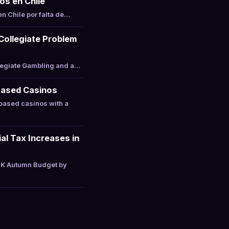
os en Chile
n Chile por falta de…
 Collegiate Problem
llegiate Gambling and a…
Based Casinos
based casinos with a
l Tax Increases in
UK Autumn Budget by