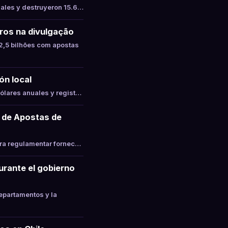
gales y destruyeron 15.6…
ros na divulgação
,5 bilhões com apostas
ón local
ólares anuales y regist…
 de Apostas de
ara regulamentar fornec…
durante el gobierno
epartamentos y la