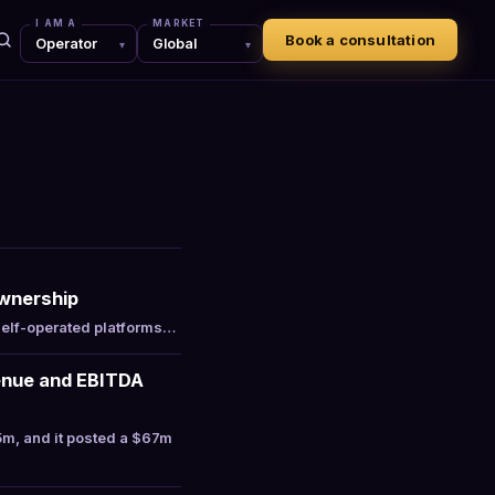
I AM A
MARKET
Book a consultation
Ownership
self-operated platforms…
enue and EBITDA
m, and it posted a $67m