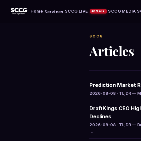
Home
SCCG LIVE
SCCG MEDIA
S
Services
ON AIR
SCCG
Articles
Prediction Market 
2026-08-08 · TL;DR — Mar
DraftKings CEO Hig
Declines
2026-08-08 · TL;DR — Dr
…