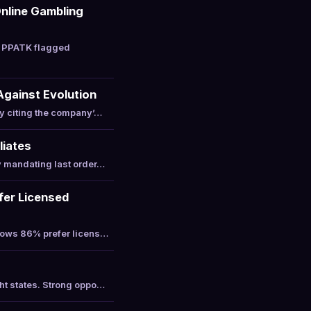
nline Gambling
r PPATK flagged
Against Evolution
by citing the company’…
liates
y mandating last order…
fer Licensed
shows 86% prefer licens…
ht states. Strong oppo…