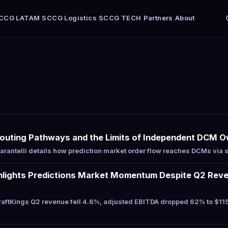
CCG LATAM
SCCG Logistics
SCCG TECH
Partners
About
Routing Pathways and the Limits of Independent DCM 
antelli details how prediction market order flow reaches DCMs via 
hlights Predictions Market Momentum Despite Q2 Rev
aftKings Q2 revenue fell 4.6%, adjusted EBITDA dropped 62% to $115