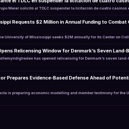
ante el TDLC en suspender la licitación de cuatro casin
po Meier solicitó al TDLC suspender la licitación de cuatro casinos e
ssippi Requests $2 Million in Annual Funding to Combat
 University of Mississippi seeks $2M annually for its Center on Co
Opens Relicensing Window for Denmark’s Seven Land-
illemyndigheden has opened relicensing for Denmark’s seven land-
or Prepares Evidence-Based Defense Ahead of Potentia
cta is preparing economic modelling and member testimony for the 