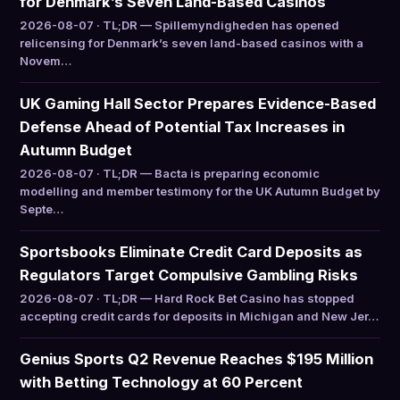
for Denmark’s Seven Land-Based Casinos
2026-08-07 · TL;DR — Spillemyndigheden has opened
relicensing for Denmark’s seven land-based casinos with a
Novem…
UK Gaming Hall Sector Prepares Evidence-Based
Defense Ahead of Potential Tax Increases in
Autumn Budget
2026-08-07 · TL;DR — Bacta is preparing economic
modelling and member testimony for the UK Autumn Budget by
Septe…
Sportsbooks Eliminate Credit Card Deposits as
Regulators Target Compulsive Gambling Risks
2026-08-07 · TL;DR — Hard Rock Bet Casino has stopped
accepting credit cards for deposits in Michigan and New Jer…
Genius Sports Q2 Revenue Reaches $195 Million
with Betting Technology at 60 Percent