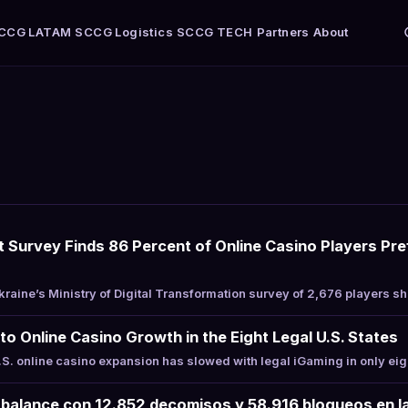
CCG LATAM
SCCG Logistics
SCCG TECH
Partners
About
Survey Finds 86 Percent of Online Casino Players Pre
aine’s Ministry of Digital Transformation survey of 2,676 players 
to Online Casino Growth in the Eight Legal U.S. States
. online casino expansion has slowed with legal iGaming in only eig
balance con 12.852 decomisos y 58.916 bloqueos en la