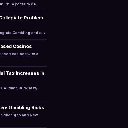
n Chile por falta de…
 Collegiate Problem
llegiate Gambling and a…
Based Casinos
based casinos with a
l Tax Increases in
UK Autumn Budget by
ive Gambling Risks
 in Michigan and New