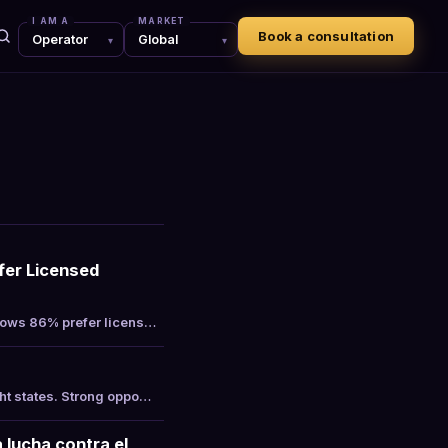
I AM A
MARKET
Book a consultation
fer Licensed
shows 86% prefer licens…
ht states. Strong oppo…
 lucha contra el