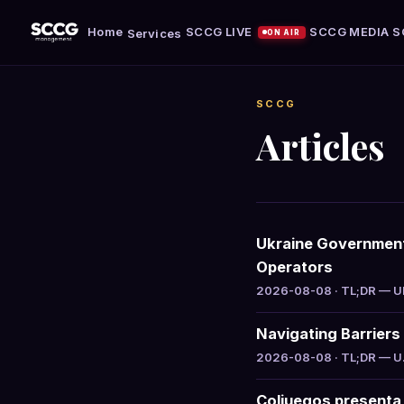
Home
SCCG LIVE
SCCG MEDIA
S
Services
ON AIR
SCCG
Articles
Ukraine Government 
Operators
2026-08-08 · TL;DR — Ukr
Navigating Barriers 
2026-08-08 · TL;DR — U.S
Coljuegos presenta 