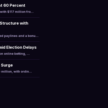
at 60 Percent
with $117 million fro…
Structure with
xed paylines and a bonu…
mid Election Delays
on online betting, …
t Surge
 million, with ordin…