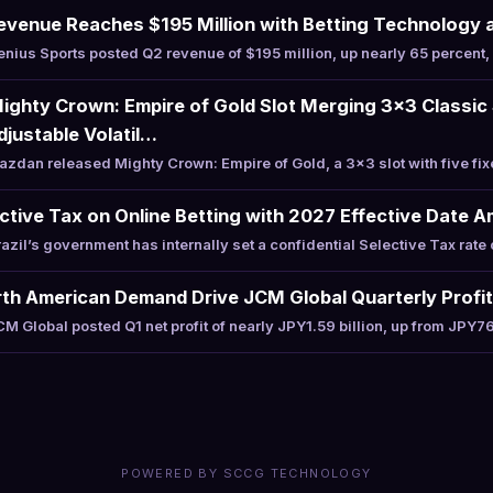
evenue Reaches $195 Million with Betting Technology 
ius Sports posted Q2 revenue of $195 million, up nearly 65 percent, 
ghty Crown: Empire of Gold Slot Merging 3×3 Classic 
justable Volatil…
dan released Mighty Crown: Empire of Gold, a 3×3 slot with five fi
ective Tax on Online Betting with 2027 Effective Date A
il’s government has internally set a confidential Selective Tax rate 
th American Demand Drive JCM Global Quarterly Profi
Global posted Q1 net profit of nearly JPY1.59 billion, up from JPY76
POWERED BY SCCG TECHNOLOGY