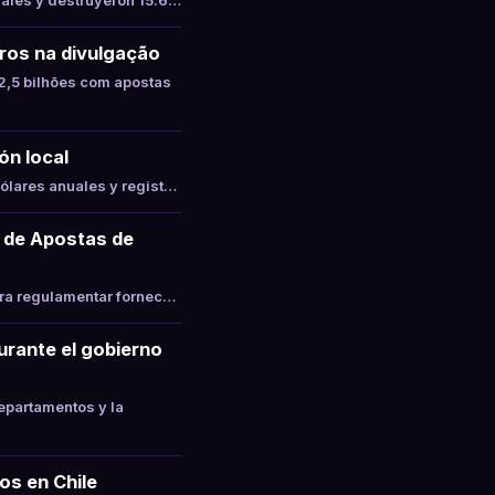
gales y destruyeron 15.6…
ros na divulgação
,5 bilhões com apostas
ón local
ólares anuales y regist…
 de Apostas de
ara regulamentar fornec…
durante el gobierno
epartamentos y la
os en Chile