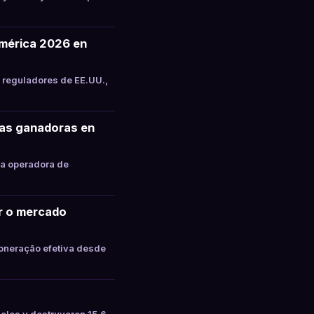
mérica 2026 en
 reguladores de EE.UU.,
tas ganadoras en
la operadora de
ar o mercado
oneração efetiva desde