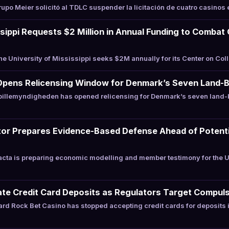
po Meier solicitó al TDLC suspender la licitación de cuatro casinos e
ssippi Requests $2 Million in Annual Funding to Combat
 University of Mississippi seeks $2M annually for its Center on Co
Opens Relicensing Window for Denmark’s Seven Land-
illemyndigheden has opened relicensing for Denmark’s seven land-
or Prepares Evidence-Based Defense Ahead of Potentia
cta is preparing economic modelling and member testimony for the 
te Credit Card Deposits as Regulators Target Compuls
rd Rock Bet Casino has stopped accepting credit cards for deposits