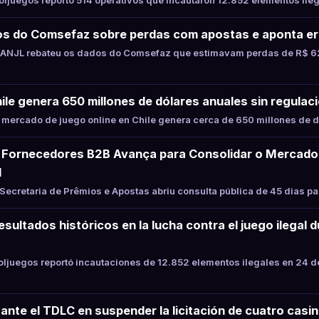
juegos reportó 514 operativos que incautaron 12.852 elementos ile
s do Comsefaz sobre perdas com apostas e aponta er
ANJL rebateu os dados do Comsefaz que estimavam perdas de R$ 62
hile genera 650 millones de dólares anuales sin regulaci
mercado de juego online en Chile genera cerca de 650 millones de d
Fornecedores B2B Avança para Consolidar o Mercado
l
ecretaria de Prêmios e Apostas abriu consulta pública de 45 dias p
sultados históricos en la lucha contra el juego ilegal 
juegos reportó incautaciones de 12.852 elementos ilegales en 24 d
ante el TDLC en suspender la licitación de cuatro casin