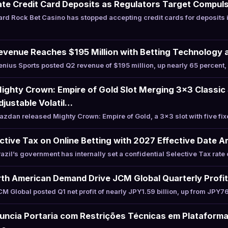
te Credit Card Deposits as Regulators Target Compuls
rd Rock Bet Casino has stopped accepting credit cards for deposits
evenue Reaches $195 Million with Betting Technology 
ius Sports posted Q2 revenue of $195 million, up nearly 65 percent, 
ghty Crown: Empire of Gold Slot Merging 3×3 Classic 
justable Volatil…
dan released Mighty Crown: Empire of Gold, a 3×3 slot with five fi
ective Tax on Online Betting with 2027 Effective Date A
il’s government has internally set a confidential Selective Tax rate 
th American Demand Drive JCM Global Quarterly Profi
Global posted Q1 net profit of nearly JPY1.59 billion, up from JPY76
uncia Portaria com Restrições Técnicas em Plataform