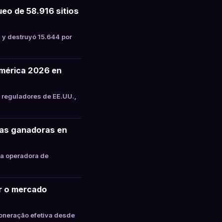
eo de 58.916 sitios
 y destruyó 15.644 por
mérica 2026 en
 reguladores de EE.UU.,
tas ganadoras en
la operadora de
ar o mercado
oneração efetiva desde