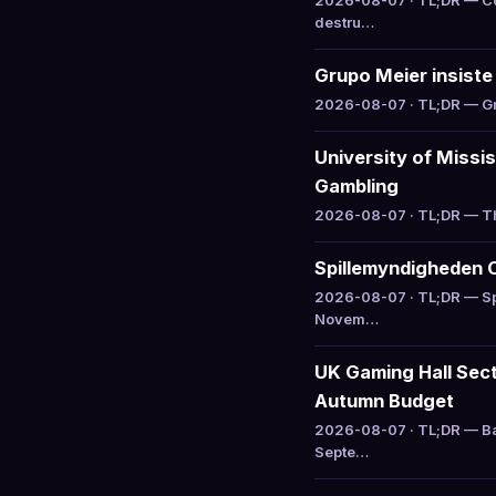
2026-08-07 · TL;DR — Col
destru…
Grupo Meier insiste 
2026-08-07 · TL;DR — Gru
University of Missi
Gambling
2026-08-07 · TL;DR — The
Spillemyndigheden 
2026-08-07 · TL;DR — Sp
Novem…
UK Gaming Hall Sect
Autumn Budget
2026-08-07 · TL;DR — Ba
Septe…