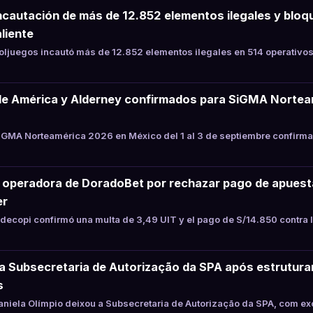
ncautación de más de 12.852 elementos ilegales y bloqu
liente
juegos incautó más de 12.852 elementos ilegales en 514 operativos
de América y Alderney confirmados para SiGMA Nortea
GMA Norteamérica 2026 en México del 1 al 3 de septiembre confirma
a operadora de DoradoBet por rechazar pago de apues
er
ecopi confirmó una multa de 3,49 UIT y el pago de S/14.850 contra 
xa Subsecretaria de Autorização da SPA após estrutur
s
niela Olímpio deixou a Subsecretaria de Autorização da SPA, com ex