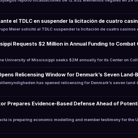
juegos reportó incautaciones de 12.852 elementos ilegales en 24 d
ante el TDLC en suspender la licitación de cuatro casin
po Meier solicitó al TDLC suspender la licitación de cuatro casinos e
ssippi Requests $2 Million in Annual Funding to Combat
 University of Mississippi seeks $2M annually for its Center on Co
Opens Relicensing Window for Denmark’s Seven Land-
illemyndigheden has opened relicensing for Denmark’s seven land-
or Prepares Evidence-Based Defense Ahead of Potentia
cta is preparing economic modelling and member testimony for the 