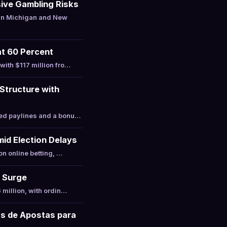
ive Gambling Risks
 in Michigan and New
at 60 Percent
with $117 million fro…
Structure with
xed paylines and a bonu…
mid Election Delays
on online betting, …
t Surge
 million, with ordin…
as de Apostas para