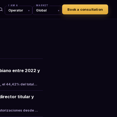
I AM A
MARKET
Book a consultation
mbiano entre 2022 y
, el 44,42% del total…
rector titular y
Autorizaciones desde …