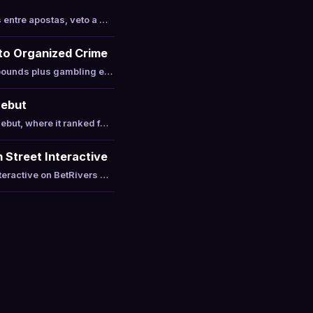
entre apostas, veto a …
 to Organized Crime
 pounds plus gambling e…
Debut
ebut, where it ranked f…
 Street Interactive
teractive on BetRivers …