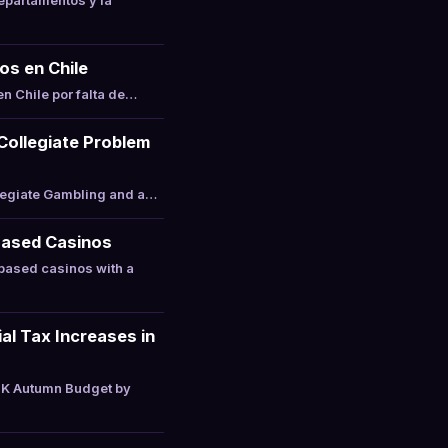
epartamentos y la
os en Chile
n Chile por falta de…
 Collegiate Problem
llegiate Gambling and a…
Based Casinos
based casinos with a
l Tax Increases in
UK Autumn Budget by