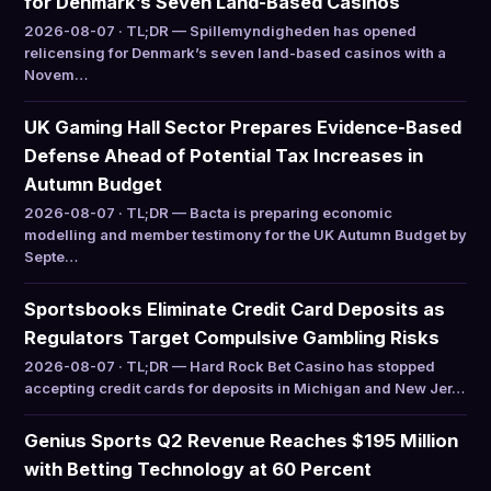
for Denmark’s Seven Land-Based Casinos
2026-08-07 · TL;DR — Spillemyndigheden has opened
relicensing for Denmark’s seven land-based casinos with a
Novem…
UK Gaming Hall Sector Prepares Evidence-Based
Defense Ahead of Potential Tax Increases in
Autumn Budget
2026-08-07 · TL;DR — Bacta is preparing economic
modelling and member testimony for the UK Autumn Budget by
Septe…
Sportsbooks Eliminate Credit Card Deposits as
Regulators Target Compulsive Gambling Risks
2026-08-07 · TL;DR — Hard Rock Bet Casino has stopped
accepting credit cards for deposits in Michigan and New Jer…
Genius Sports Q2 Revenue Reaches $195 Million
with Betting Technology at 60 Percent